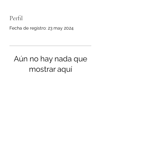
Perfil
Fecha de registro: 23 may 2024
Aún no hay nada que
mostrar aquí
Cuando este miembro agregue
información sobre sí mismo,
podrás verla aquí.
© RANDIE PODCAST