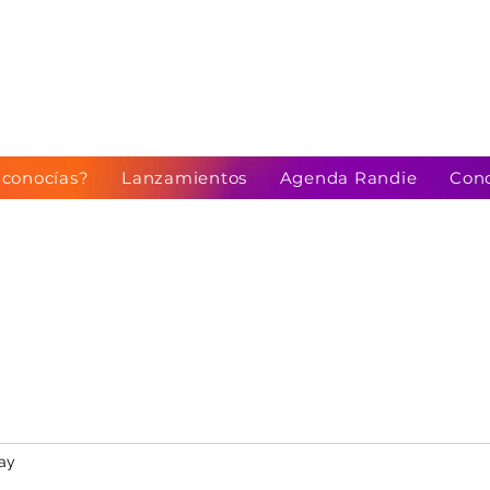
 conocías?
Lanzamientos
Agenda Randie
Conc
ay