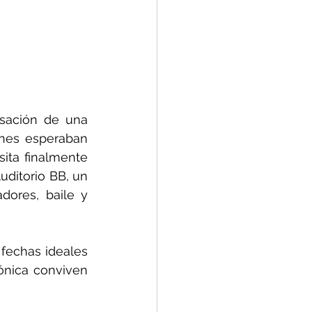
sación de una 
nes esperaban 
ita finalmente 
uditorio BB, un 
ores, baile y 
fechas ideales 
ónica conviven 