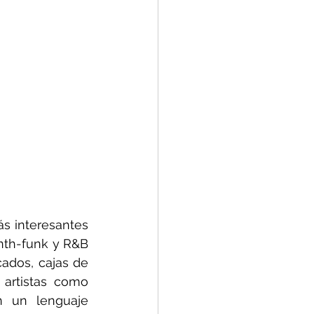
s interesantes 
nth-funk y R&B 
ados, cajas de 
artistas como 
n un lenguaje 