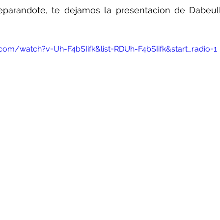
eparandote, te dejamos la presentacion de Dabeull
com/watch?v=Uh-F4bSIifk&list=RDUh-F4bSIifk&start_radio=1