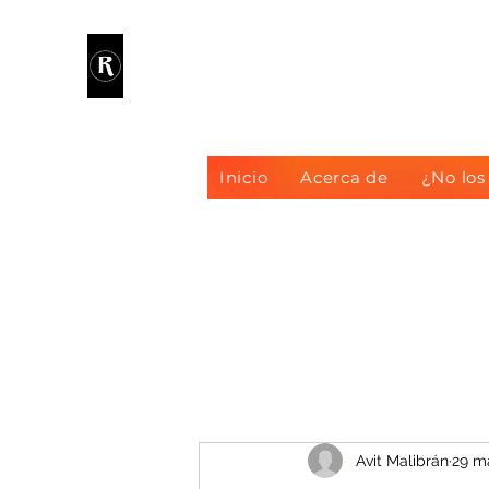
RANDIE
Inicio
Acerca de
¿No los
Avit Malibrán
29 m